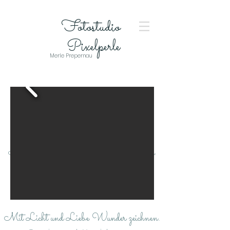
Fotostudio
Pixelperle
Merle Prepernau
Mit Licht und Liebe Wunder zeichnen.
Termine nach Ve
reinbarung
- deutschlandweit
-
Mit Licht und Liebe Wunder zeichnen.