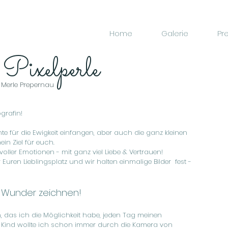
Home
Galerie
Pr
 Pixelperle
Merle Prepernau
ografin!
nte für die Ewigkeit einfangen, aber auch die ganz kleinen
in Ziel für euch.
oller Emotionen - mit ganz viel Liebe & Vertrauen!
r Euren Lieblingsplatz und wir halten einmalige Bilder
fest -
e Wunder zeichnen!
das ich die Möglichkeit habe, jeden Tag meinen
 Kind wollte ich schon immer durch die Kamera von