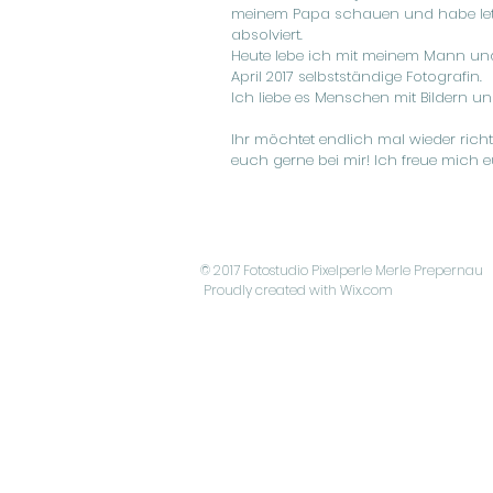
meinem Papa schauen und habe letzt
absolviert.
Heute lebe ich mit meinem Mann und
April 2017 selbstständige Fotografin.
Ich liebe es Menschen mit Bildern 
Ihr möchtet endlich mal wieder rich
euch gerne bei mir! Ich freue mich 
© 2017 Fotostudio Pixelperle Merle Prepernau
Proudly created with
Wix.com