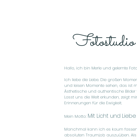
Fotostudio
Hallo, ich bin Merle und gelernte Fot
Ich liebe die Liebe. Die großen Mome
und leisen Momente sehen, das ist me
Ästhetische und authentische Bilder v
Lasst uns die Welt erkunden, zeigt mi
Erinnerungen für die Ewigkeit.
Mit Licht und Lieb
Mein Motto:
Manchmal kann ich es kaum fassen, 
absoluten Traumjob auszuüben. Als