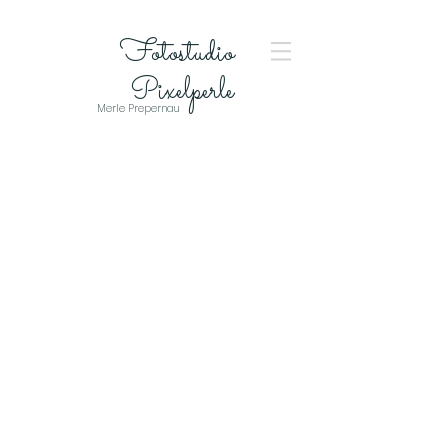
Fotostudio
Pixelperle
Merle Prepernau